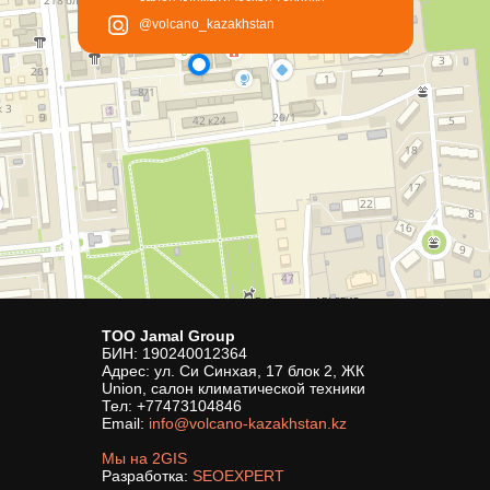
@volcano_kazakhstan
ТОО Jamal Group
БИН: 190240012364
Адрес: ул. Си Синхая, 17 блок 2, ЖК
Union, салон климатической техники
Тел:
+77473104846
Email:
info@volcano-kazakhstan.kz
Мы на 2GIS
Разработка:
SEOEXPERT