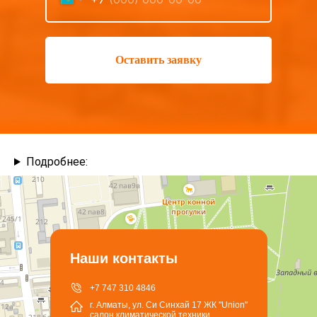
Оставить заявку
Подробнее:
Наши контакты
+7 747 310 4846
г. Алматы, ул. Си Синхай 17 ЖК "Union"
салон климатической техники