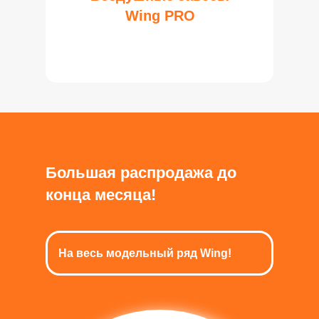
Wing PRO
Большая распродажа до
конца месяца!
На весь модельный ряд Wing!