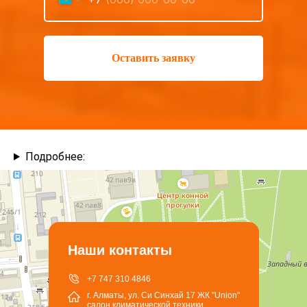
Оставить заявку
Подробнее:
Наши контакты
+7 747 310 4846
г. Алматы, ул. Си Синхай 17 ЖК "Union"
салон климатической техники