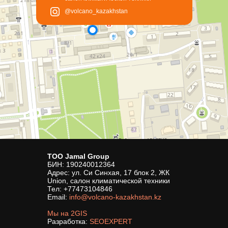
@volcano_kazakhstan
ТОО Jamal Group
БИН: 190240012364
Адрес: ул. Си Синхая, 17 блок 2, ЖК
Union, салон климатической техники
Тел:
+77473104846
Email:
info@volcano-kazakhstan.kz
Мы на 2GIS
Разработка:
SEOEXPERT