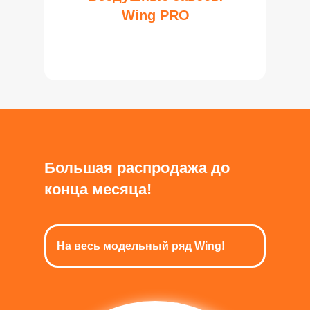
Wing PRO
Большая распродажа до
конца месяца!
На весь модельный ряд Wing!