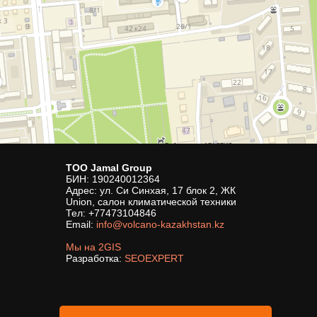
ТОО Jamal Group
БИН: 190240012364
Адрес: ул. Си Синхая, 17 блок 2, ЖК
Union, салон климатической техники
Тел:
+77473104846
Email:
info@volcano-kazakhstan.kz
Мы на 2GIS
Разработка:
SEOEXPERT