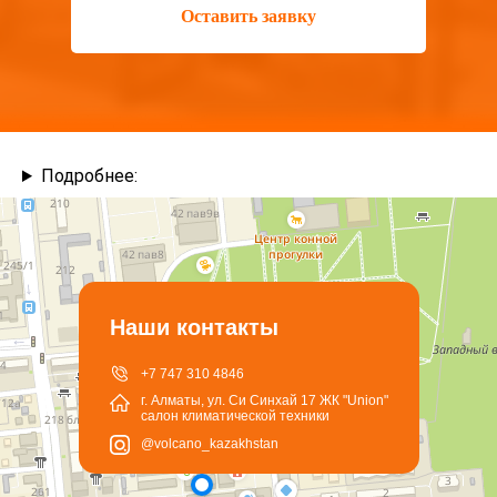
Оставить заявку
Подробнее:
Наши контакты
+7 747 310 4846
г. Алматы, ул. Си Синхай 17 ЖК "Union"
салон климатической техники
@volcano_kazakhstan