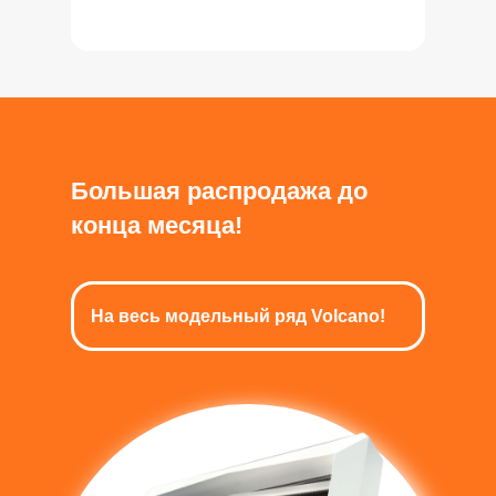
Большая распродажа до
конца месяца!
На весь модельный ряд Volcano!