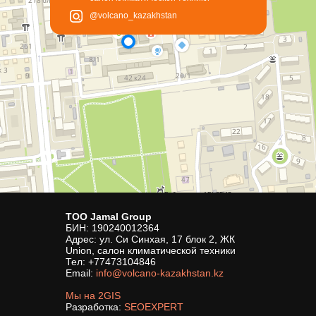
@volcano_kazakhstan
ТОО Jamal Group
БИН: 190240012364
Адрес: ул. Си Синхая, 17 блок 2, ЖК
Union, салон климатической техники
Тел:
+77473104846
Email:
info@volcano-kazakhstan.kz
Мы на 2GIS
Разработка:
SEOEXPERT