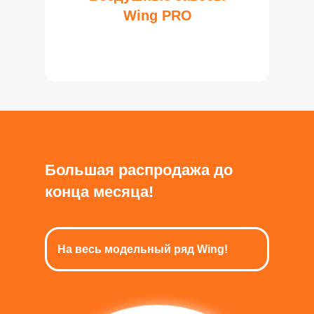
Wing PRO
Большая распродажа до
конца месяца!
На весь модельный ряд Wing!