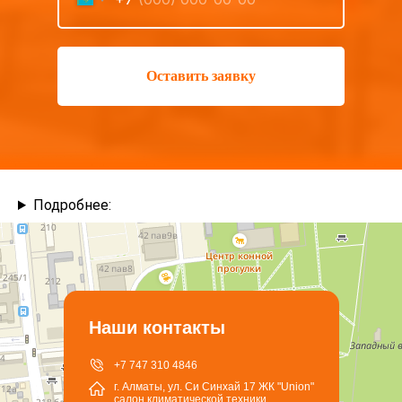
Оставить заявку
Подробнее:
Наши контакты
+7 747 310 4846
г. Алматы, ул. Си Синхай 17 ЖК "Union"
салон климатической техники