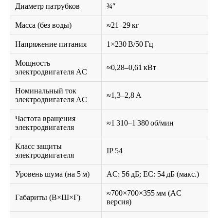
Диаметр патрубков
¾″
Масса (без воды)
≈21–29 кг
Напряжение питания
1×230 В/50 Гц
Мощность
≈0,28–0,61 кВт
электродвигателя AC
Номинальный ток
≈1,3–2,8 А
электродвигателя AC
Частота вращения
≈1 310–1 380 об/мин
электродвигателя
Класс защиты
IP 54
электродвигателя
Уровень шума (на 5 м)
AC: 56 дБ; EC: 54 дБ (макс.)
≈700×700×355 мм (AC
Габариты (В×Ш×Г)
версия)