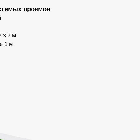
стимых проемов
й
 3,7 м
е 1 м