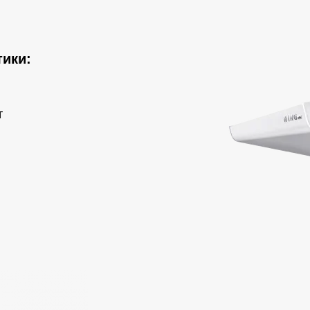
ики:
т